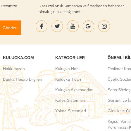
ültenimize
Size Özel Anlık Kampanya ve fırsatlardan haberdar
olmak için bize bağlanın!
KULUCKA.COM
KATEGORILER
ÖNEMLI BI
Hakkımızda
Kuluçka Hobi
Teslimat Koş
Banka Hesap Bilgileri
Kuluçka Ticari
Üyelik Sözl
Kuluçka Aksesuarlar
Satış Sözle
Kafes Sistemleri
Garanti ve İ
Yolma Sistemleri
Gizlilik ve G
Kişisel Verile
Korunması 