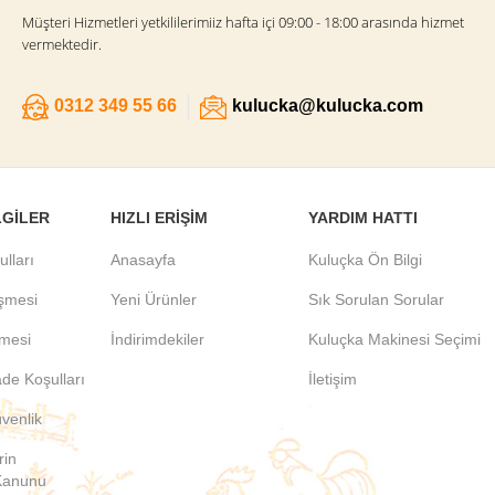
Müşteri Hizmetleri yetkililerimiiz hafta içi 09:00 - 18:00 arasında hizmet
vermektedir.
0312 349 55 66
kulucka@kulucka.com
LGILER
HIZLI ERIŞIM
YARDIM HATTI
ulları
Anasayfa
Kuluçka Ön Bilgi
eşmesi
Yeni Ürünler
Sık Sorulan Sorular
şmesi
İndirimdekiler
Kuluçka Makinesi Seçimi
ade Koşulları
İletişim
üvenlik
rin
Kanunu