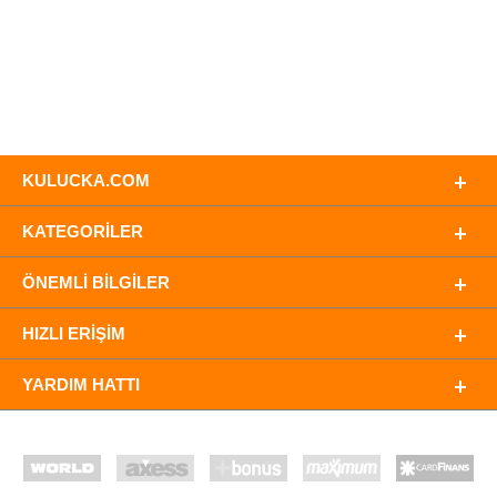
KULUCKA.COM
KATEGORILER
ÖNEMLI BILGILER
HIZLI ERIŞIM
YARDIM HATTI