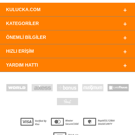
KULUCKA.COM
KATEGORILER
ÖNEMLI BILGILER
HIZLI ERIŞIM
YARDIM HATTI