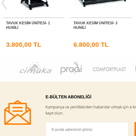
TAVUK KESIM ÜNITESI- 3
HINDI / KAZ KESIM ÜNITESI- 1
HUNILI
HUNILI
6.800,00 TL
5.000,00 TL
E-BÜLTEN ABONELİĞİ
Kampanya ve yeniliklerden haberdar olmak için e-b
kayıt olun.