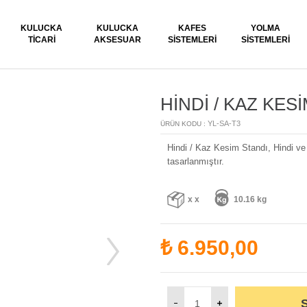
KULUCKA
KULUCKA
KAFES
YOLMA
TICARI
AKSESUAR
SISTEMLERI
SISTEMLERI
HİNDİ / KAZ KES
YL-SA-T3
ÜRÜN KODU :
Hindi / Kaz Kesim Standı, Hindi ve k
tasarlanmıştır.
x x
10.16 kg
₺
6.950,00