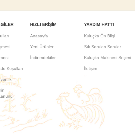
LGILER
HIZLI ERIŞIM
YARDIM HATTI
ulları
Anasayfa
Kuluçka Ön Bilgi
eşmesi
Yeni Ürünler
Sık Sorulan Sorular
şmesi
İndirimdekiler
Kuluçka Makinesi Seçimi
ade Koşulları
İletişim
üvenlik
rin
Kanunu