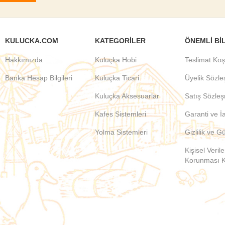
KULUCKA.COM
KATEGORILER
ÖNEMLI BI
Hakkımızda
Kuluçka Hobi
Teslimat Koş
Banka Hesap Bilgileri
Kuluçka Ticari
Üyelik Sözl
Kuluçka Aksesuarlar
Satış Sözle
Kafes Sistemleri
Garanti ve İ
Yolma Sistemleri
Gizlilik ve G
Kişisel Verile
Korunması 