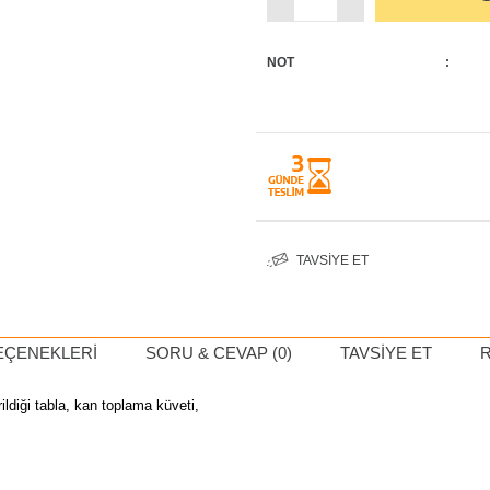
NOT
:
TAVSIYE ET
EÇENEKLERI
SORU & CEVAP (0)
TAVSIYE ET
ldiği tabla, kan toplama küveti,