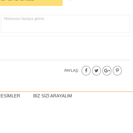
Notunuzu buraya giriniz.
PAYLAŞ:
RESIMLER
BIZ SIZI ARAYALIM