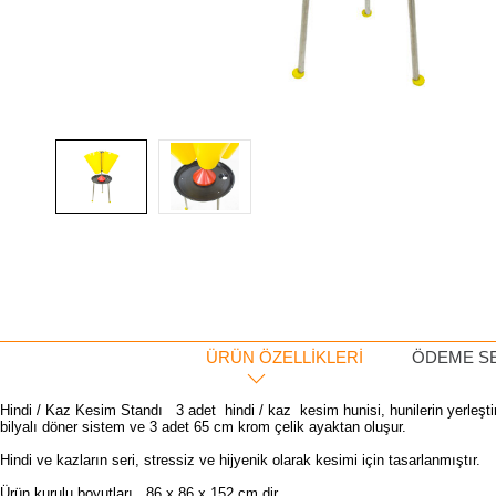
ÜRÜN ÖZELLIKLERI
ÖDEME S
Hindi / Kaz Kesim Standı 3 adet hindi / kaz kesim hunisi, hunilerin yerleştiri
bilyalı döner sistem ve 3 adet 65 cm krom çelik ayaktan oluşur.
Hindi ve kazların seri, stressiz ve hijyenik olarak kesimi için tasarlanmıştır.
Ürün kurulu boyutları 86 x 86 x 152 cm dir.