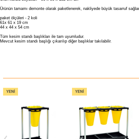
Ürünün tamamı demonte olarak paketlenerek, nakliyede büyük tasarruf sağlan
paket ölçüleri - 2 koli
61x 61 x 19 cm
44 x 44 x 54 cm
Tüm kesim standı başlıkları ile tam uyumludur.
Mevcut kesim standı başlığı çıkarılıp diğer başlıklar takılabilir.
YENI
YENI