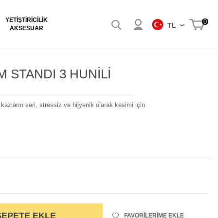
YETIŞTIRICILIK
0
TL
AKSESUAR
İM STANDI 3 HUNİLİ
azların seri, stressiz ve hijyenik olarak kesimi için
SEPETE EKLE
FAVORILERIME EKLE