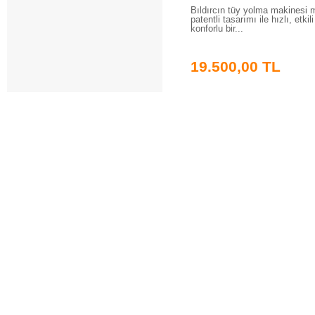
Bıldırcın tüy yolma makinesi 
patentli tasarımı ile hızlı, etkil
konforlu bir...
19.500,00 TL