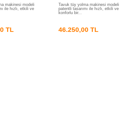
ma makinesi modeli
Tavuk tüy yolma makinesi modeli
ı ile hızlı, etkili ve
patentli tasarımı ile hızlı, etkili ve
konforlu bir...
00 TL
46.250,00 TL