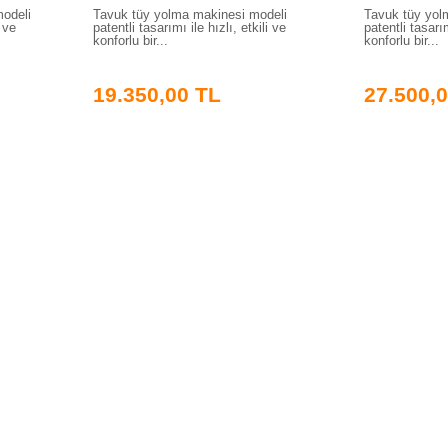
modeli
Tavuk tüy yolma makinesi modeli
Tavuk tüy yol
i ve
patentli tasarımı ile hızlı, etkili ve
patentli tasarım
konforlu bir...
konforlu bir...
19.350,00 TL
27.500,