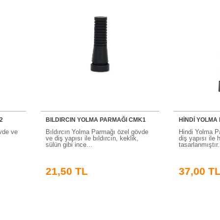
2
BILDIRCIN YOLMA PARMAĞI CMK1
HİNDİ YOLMA
vde ve
Bıldırcın Yolma Parmağı özel gövde
Hindi Yolma P
ve diş yapısı ile bıldırcın, keklik,
diş yapısı ile h
sülün gibi ince...
tasarlanmıştır.
21,50 TL
37,00 T