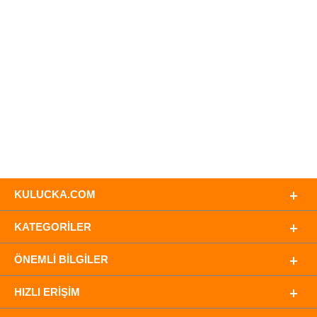
KULUCKA.COM
KATEGORILER
ÖNEMLI BILGILER
HIZLI ERIŞIM