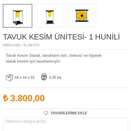
TAVUK KESIM ÜNITESI- 1 HUNILI
YL-SA-CP1
ÜRÜN KODU :
Tavuk Kesim Standı, tavukların seri, stressiz ve hijyenik
olarak kesimi için tasarlanmıştır.
44 x 44 x 55
5.25 kg
₺
3.800,00
FAVORILERIME EKLE
Notunuzu buraya giriniz.