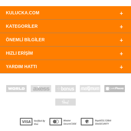
KULUCKA.COM
KATEGORILER
ÖNEMLI BILGILER
HIZLI ERIŞIM
YARDIM HATTI