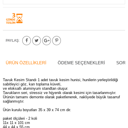
PAYLAŞ:
ÜRÜN ÖZELLIKLERI
ÖDEME SEÇENEKLERI
SORU
Tavuk Kesim Standı 1 adet tavuk kesim hunisi, hunilerin yerleştirildiği
sabitleyici göz, kan toplama küveti,
ve eloksallı aluminyum standtan oluşur.
Tavukların seri, stressiz ve hijyenik olarak kesimi için tasarlanmıştır.
Ürünün tamamı demonte olarak paketlenerek, nakliyede büyük tasarruf
sağlanmıştır.
Ürün kurulu boyutları 35 x 39 x 74 cm dir.
paket ölçüleri - 2 koli
11x 11 x 101 cm
44 x 44 x 55 cm