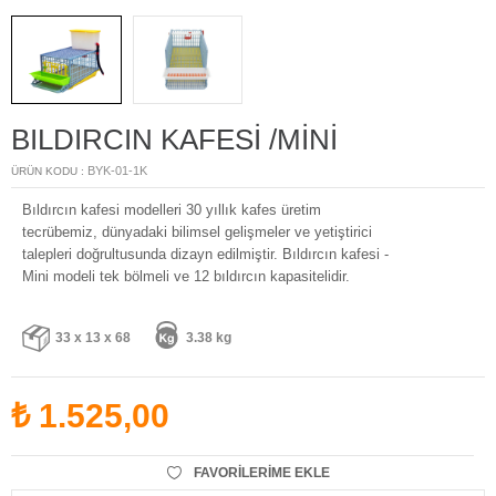
BILDIRCIN KAFESİ /MİNİ
BYK-01-1K
ÜRÜN KODU :
Bıldırcın kafesi modelleri 30 yıllık kafes üretim
tecrübemiz, dünyadaki bilimsel gelişmeler ve yetiştirici
talepleri doğrultusunda dizayn edilmiştir. Bıldırcın kafesi -
Mini modeli tek bölmeli ve 12 bıldırcın kapasitelidir.
33 x 13 x 68
3.38 kg
₺
1.525,00
FAVORILERIME EKLE