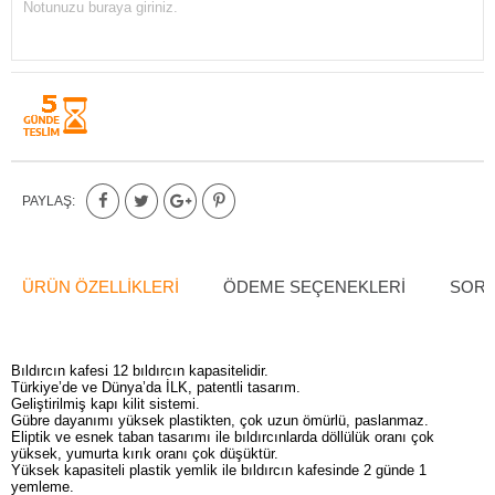
Notunuzu buraya giriniz.
PAYLAŞ:
ÜRÜN ÖZELLIKLERI
ÖDEME SEÇENEKLERI
SORU
Bıldırcın kafesi 12 bıldırcın kapasitelidir.
Türkiye’de ve Dünya’da İLK, patentli tasarım.
Geliştirilmiş kapı kilit sistemi.
Gübre dayanımı yüksek plastikten, çok uzun ömürlü, paslanmaz.
Eliptik ve esnek taban tasarımı ile bıldırcınlarda döllülük oranı çok
yüksek, yumurta kırık oranı çok düşüktür.
Yüksek kapasiteli plastik yemlik ile bıldırcın kafesinde 2 günde 1
yemleme.