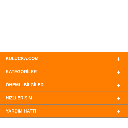
KULUCKA.COM
KATEGORILER
ÖNEMLI BILGILER
HIZLI ERIŞIM
YARDIM HATTI