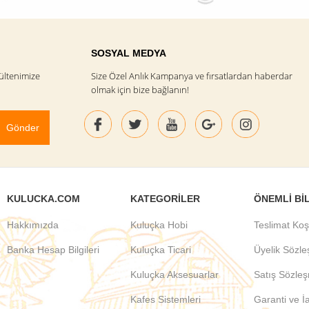
SOSYAL MEDYA
ültenimize
Size Özel Anlık Kampanya ve fırsatlardan haberdar
olmak için bize bağlanın!
KULUCKA.COM
KATEGORILER
ÖNEMLI BI
Hakkımızda
Kuluçka Hobi
Teslimat Koş
Banka Hesap Bilgileri
Kuluçka Ticari
Üyelik Sözl
Kuluçka Aksesuarlar
Satış Sözle
Kafes Sistemleri
Garanti ve İ