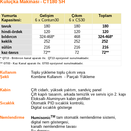
Kuluçka Makinası - CT180 SH
Yumurta
Gelişim
Çıkım
Toplam
Kapasitesi:
6 x Conturn30
6 x CS30
tavuk
180
180
180
hindi-ördek
120
120
120
bıldırcın
324-468*
468
324-468*
keklik
252
252
252
sülün
216
216
216
kaz-tavus
72**
72
72**
* QT13 - Bıldırcın kanal aparatı ile. QT13 opsiyonel sunulmaktadır.
** GT03 - Kaz Kanal aparatı ile. GT03 opsiyonel sunulmaktadır.
Kullanım
Toplu yükleme toplu çıkım veya
Şekli
Kombine Kullanım - Parçalı Yükleme
Kabin
Çift cidarlı, yüksek yalıtım, sandviç panel
Çift kapılı tasarım, arkada temizlik ve servis için 2. kapı
Eloksallı Aluminyum kabin profilleri
Sıcaklık
Otomatik PID sıcaklık kontrolü,
Digital sıcaklık gösterge
TM
Nemlendirme
Humisonic
tam otomatik nemlendirme sistemi,
digital nem göstergesi,
kanallı nemlendirme tavası
Su deposu