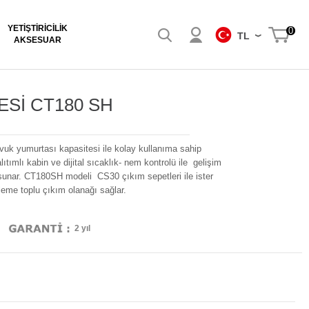
YETIŞTIRICILIK
0
TL
AKSESUAR
Sİ CT180 SH
k yumurtası kapasitesi ile kolay kullanıma sahip
ıtımlı kabin ve dijital sıcaklık- nem kontrolü ile gelişim
 sunar. CT180SH modeli CS30 çıkım sepetleri ile ister
leme toplu çıkım olanağı sağlar.
2 yıl