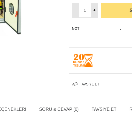
NOT
:
TAVSIYE ET
EÇENEKLERI
SORU & CEVAP (0)
TAVSIYE ET