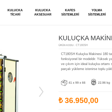
KULUCKA
KULUCKA
KAFES
YOLMA
TICARI
AKSESUAR
SISTEMLERI
SISTEMLERI
KULUÇKA MAKİNE
CT180SH
ÜRÜN KODU :
CT180SH Kuluçka Makinesi 180 tavu
fonksiyonel bir modeldir. Yüksek yal
ve çıkım için ideal kuluçka ortamı
parçalı yükleme istenirse toplu yük
41 x 99 x 66
22.96 kg
₺
36.950,00