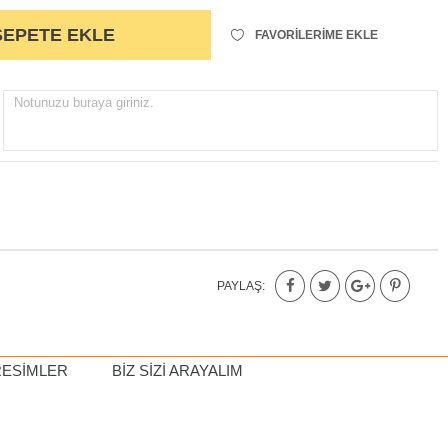
SEPETE EKLE
FAVORILERIME EKLE
Notunuzu buraya giriniz.
PAYLAŞ:
RESIMLER
BIZ SIZI ARAYALIM