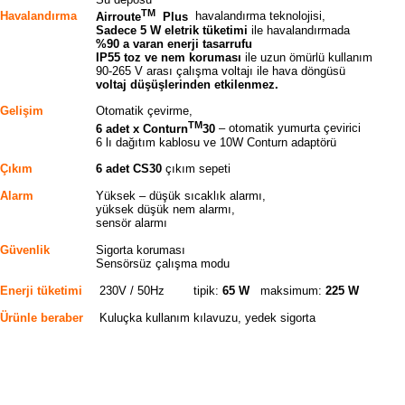
TM
Havalandırma
Airroute
Plus
havalandırma teknolojisi,
Sadece 5 W eletrik tüketimi
ile havalandırmada
%90 a varan enerji tasarrufu
IP55 toz ve nem koruması
ile uzun ömürlü kullanım
90-265 V arası çalışma voltajı ile hava döngüsü
voltaj düşüşlerinden etkilenmez.
Gelişim
Otomatik çevirme,
TM
6 adet x Conturn
30
– otomatik yumurta çevirici
6 lı dağıtım kablosu ve 10W Conturn adaptörü
Çıkım
6 adet CS30
çıkım sepeti
Alarm
Yüksek – düşük sıcaklık alarmı,
yüksek düşük nem alarmı,
sensör alarmı
Güvenlik
Sigorta koruması
Sensörsüz çalışma modu
Enerji tüketimi
230V / 50Hz tipik:
65 W
maksimum:
225 W
Ürünle beraber
Kuluçka kullanım kılavuzu, yedek sigorta