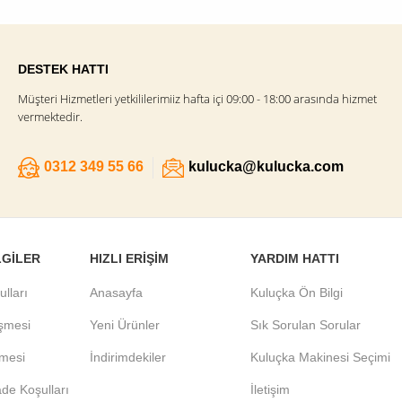
DESTEK HATTI
Müşteri Hizmetleri yetkililerimiiz hafta içi 09:00 - 18:00 arasında hizmet
vermektedir.
0312 349 55 66
kulucka@kulucka.com
LGILER
HIZLI ERIŞIM
YARDIM HATTI
ulları
Anasayfa
Kuluçka Ön Bilgi
eşmesi
Yeni Ürünler
Sık Sorulan Sorular
şmesi
İndirimdekiler
Kuluçka Makinesi Seçimi
ade Koşulları
İletişim