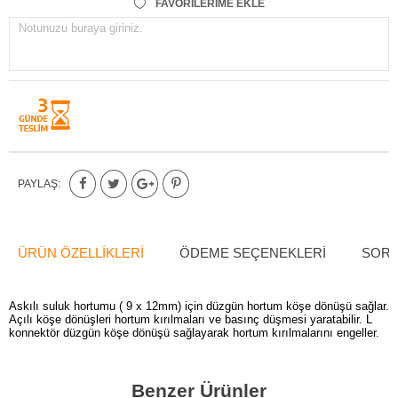
FAVORILERIME EKLE
Notunuzu buraya giriniz.
PAYLAŞ:
ÜRÜN ÖZELLIKLERI
ÖDEME SEÇENEKLERI
SORU
Askılı suluk hortumu ( 9 x 12mm) için düzgün hortum köşe dönüşü sağlar.
Açılı köşe dönüşleri hortum kırılmaları ve basınç düşmesi yaratabilir. L
konnektör düzgün köşe dönüşü sağlayarak hortum kırılmalarını engeller.
Benzer Ürünler