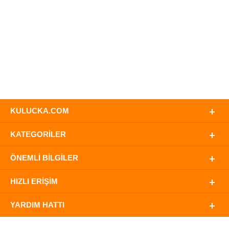
KULUCKA.COM
KATEGORILER
ÖNEMLI BILGILER
HIZLI ERIŞIM
YARDIM HATTI