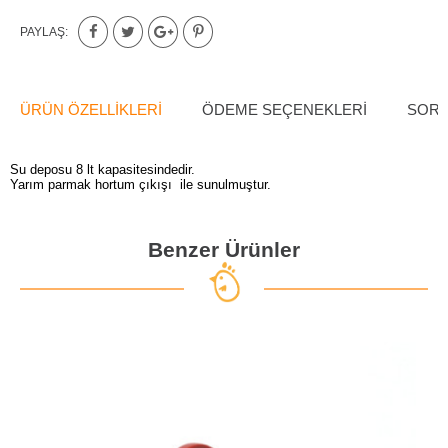
PAYLAŞ:
ÜRÜN ÖZELLIKLERI
ÖDEME SEÇENEKLERI
SORU
Su deposu 8 lt kapasitesindedir.
Yarım parmak hortum çıkışı ile sunulmuştur.
Benzer Ürünler