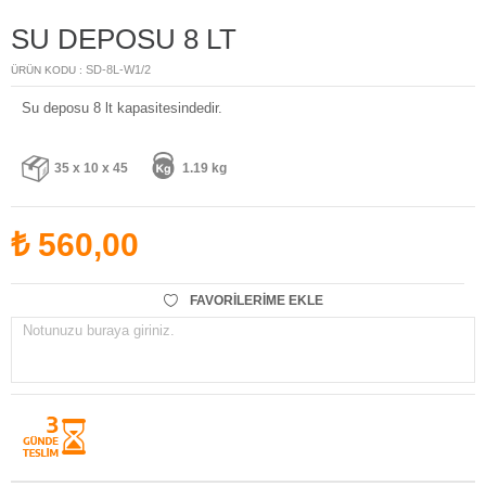
SU DEPOSU 8 LT
SD-8L-W1/2
ÜRÜN KODU :
Su deposu 8 lt kapasitesindedir.
35 x 10 x 45
1.19 kg
₺
560,00
FAVORILERIME EKLE
Notunuzu buraya giriniz.