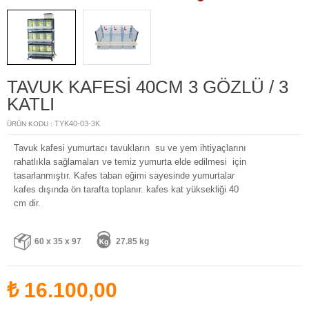
TAVUK KAFESİ 40CM 3 GÖZLÜ / 3
KATLI
TYK40-03-3K
ÜRÜN KODU :
Tavuk kafesi yumurtacı tavukların su ve yem ihtiyaçlarını
rahatlıkla sağlamaları ve temiz yumurta elde edilmesi için
tasarlanmıştır. Kafes taban eğimi sayesinde yumurtalar
kafes dışında ön tarafta toplanır. kafes kat yüksekliği 40
cm dir.
60 x 35 x 97
27.85 kg
₺
16.100,00