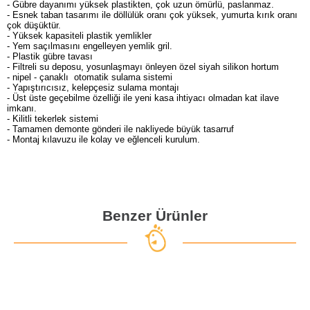
- Gübre dayanımı yüksek plastikten, çok uzun ömürlü, paslanmaz.
- Esnek taban tasarımı ile döllülük oranı çok yüksek, yumurta kırık oranı
çok düşüktür.
- Yüksek kapasiteli plastik yemlikler
- Yem saçılmasını engelleyen yemlik gril.
- Plastik gübre tavası
- Filtreli su deposu, yosunlaşmayı önleyen özel siyah silikon hortum
- nipel - çanaklı otomatik sulama sistemi
- Yapıştırıcısız, kelepçesiz sulama montajı
- Üst üste geçebilme özelliği ile yeni kasa ihtiyacı olmadan kat ilave
imkanı.
- Kilitli tekerlek sistemi
- Tamamen demonte gönderi ile nakliyede büyük tasarruf
- Montaj kılavuzu ile kolay ve eğlenceli kurulum.
Benzer Ürünler