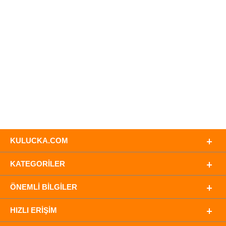
KULUCKA.COM
KATEGORILER
ÖNEMLI BILGILER
HIZLI ERIŞIM