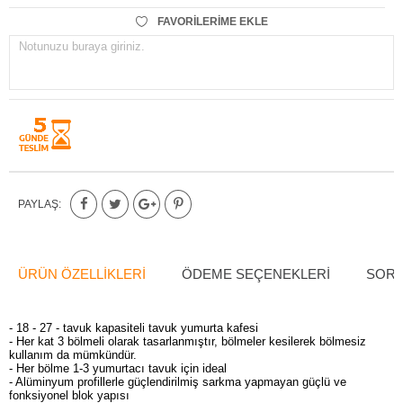
FAVORILERIME EKLE
Notunuzu buraya giriniz.
PAYLAŞ:
ÜRÜN ÖZELLIKLERI
ÖDEME SEÇENEKLERI
SORU
- 18 - 27 - tavuk kapasiteli tavuk yumurta kafesi
- Her kat 3 bölmeli olarak tasarlanmıştır, bölmeler kesilerek bölmesiz
kullanım da mümkündür.
- Her bölme 1-3 yumurtacı tavuk için ideal
- Alüminyum profillerle güçlendirilmiş sarkma yapmayan güçlü ve
fonksiyonel blok yapısı